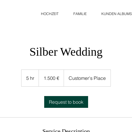
HOCHZEIT
FAMILIE
KUNDEN ALBUMS
Silber Wedding
1.500
Euro
5 hr
5
1.500 €
Customer's Place
h
r
Request to book
Service Description